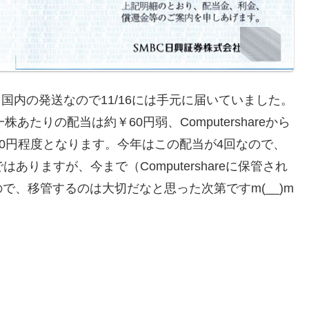
国内の発送なので11/16には手元に届いていました。
株あたりの配当は約￥60円弱、Computershareから
約¥840円程度となります。今年はこの配当が4回なので、
ありますが、今まで（Computershareに保管され
で、移管するのは大切だなと思った次第ですm(__)m