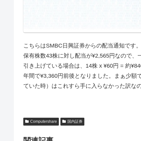
こちらはSMBC日興証券からの配当通知です。
保有株数43株に対し配当が¥2,565円なので、一
引き上げている場合は、14株 x ¥60円 = 
年間で¥3,360円前後となりました。まぁ少額では
ていた時）はこれすら手に入らなかった訳なの
Computershare
国内証券
関連記事