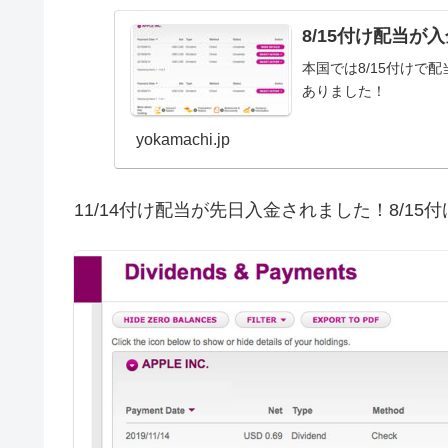
8/15付け配当が
本国では8/15付けで
ありました！
yokamachi.jp
11/14付け配当が先日入金されました！8/1