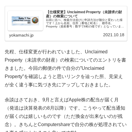
【仕様変更】Unclaimed Property（未請求の財
産）の検索について
以前に比べ、検索方法並びに申請方法が随分と変わった様
です！上から名前、住所（番地と町名）、都市名、
Property（資産番号：数字で6桁の様です）となっていま
す。以前は名前だけで色々試せたのですが今回...
2021.10.18
yokamachi.jp
先程、仕様変更が行われていました、Unclaimed
Property（未請求の財産）の検索についてのエントリを書
きました。今回の郵便の件で自分の”Unclaimed
Property”を確認しようと思いリンクを辿った所、見栄え
が全く違う事に気づき先にアップしておきました。
余談はさておき、9月と言えばApple株の配当が届く月
（発送は決算発表の8月以降）です。こうやって配当通知
が届くのは嬉しいものです（ただ換金が出来ないのが残
念）。きちんとComputershareで自分の株が処理されてい