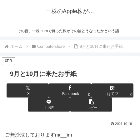
一株のApple株が…
その昔、一株.comで買った株がその後どうなったかという話…
ホーム
Computershare
9月と10月に来たお手紙
#PR
9月と10月に来たお手紙
X
Facebook
はてブ
0
0
LINE
コピー
2021.10.18
ご無沙汰しておりますm(__)m