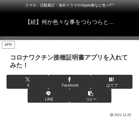
スマホ・活動量計・海外ドラマやApple株など色々f^^
【続】何か色々な事をつらつらと…
#PR
コロナワクチン接種証明書アプリを入れて
みた！
X
Facebook
はてブ
LINE
コピー
2021.12.20