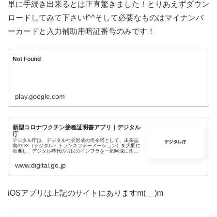
単に手続き出来るとは正直驚きました！とりあえずダウン
ロードしてみて下さいf^^そして必要なものはマイナンバ
ーカードと入力補助用暗証番号のみです！
Not Found
play.google.com
新型コロナワクチン接種証明書アプリ｜デジタル
庁
デジタル庁は、デジタル社会形成の司令塔として、未来志
向のDX（デジタル・トランスフォーメーション）を大胆に
推進し、デジタル時代の官民のインフラを一気呵成に作り
上げることを目指します。
www.digital.go.jp
iOSアプリは上記のサイトにありますm(__)m