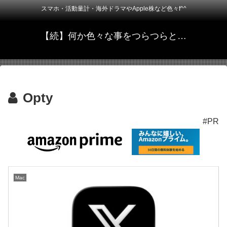
スマホ・活動量計・海外ドラマやApple株など色々f^^
【続】何か色々な事をつらつらと…
Opty
#PR
Mac