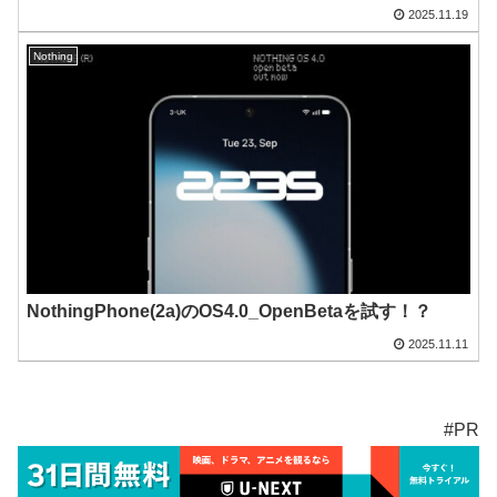
2025.11.19
Nothing
NothingPhone(2a)のOS4.0_OpenBetaを試す！？
2025.11.11
#PR