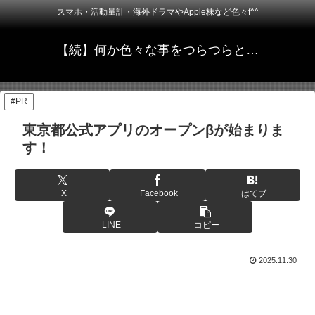
スマホ・活動量計・海外ドラマやApple株など色々f^^
【続】何か色々な事をつらつらと…
#PR
東京都公式アプリのオープンβが始まりま
す！
X
Facebook
はてブ
LINE
コピー
2025.11.30