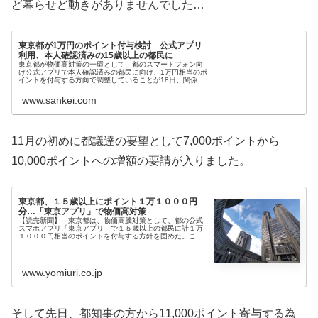
ど暮らせど動きがありませんでした…
東京都が1万円のポイント付与検討 公式アプリ
利用、本人確認済みの15歳以上の都民に
東京都が物価高対策の一環として、都のスマートフォン向
け公式アプリで本人確認済みの都民に向け、1万円相当のポ
イントを付与する方向で調整していることが18日、関係…
www.sankei.com
11月の初めに都議達の要望として7,000ポイントから
10,000ポイントへの増額の要請が入りました。
東京都、１５歳以上にポイント１万１０００円
分…「東京アプリ」で物価高対策
【読売新聞】 東京都は、物価高騰対策として、都の公式
スマホアプリ「東京アプリ」で１５歳以上の都民に計１万
１０００円相当のポイントを付与する方針を固めた。この
ほか出産後の家庭の負担軽減策なども加えた総額約１１０
０億円の補正予算案を１２
www.yomiuri.co.jp
そして先日、都知事の方から11,000ポイント寄与する為