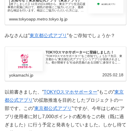
｜お知らせ｜東京都公式アプリ（東京アプリ）
【終了しました】12月15日13時から、東京アプリ生活応援
事業の実施に向けて、都民の皆様にご協力いただき、最終
的な検証を行います。検証にご協力いただいた方には、東
京ポイント（500pt）を進呈します。
www.tokyoapp.metro.tokyo.lg.jp
みなさんは”
東京都公式アプリ
”をご存知でしょうか？
TOKYOスマホサポーターに登録しました！
”TOKYOスマホサポーター”をご存知でしょうか？先日、東
京都から”東京都公式アプリ”というアプリが発表されまし
た。都が開催する“社会的意義のある活動”に参加すること
で、東京ポイントを取得できるアプリです。活動に参加し
た時に獲得したポイント
2025.02.18
yokamachi.jp
以前書きました、”
TOKYOスマホサポーター
”もこの”
東京
都公式アプリ
”の拡散推進を目的としたプロジェクトの一
部です。この”
東京都公式アプリ
”ですが、今年はじめにア
プリ使用者に対し7,000ポイントの配布をこの秋（既に過
ぎました）に行う予定と発表をしていました。しかし待て