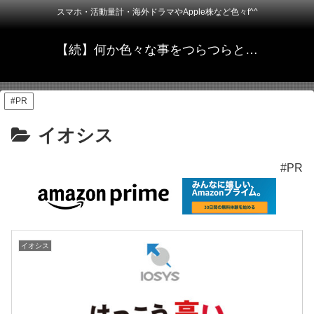
スマホ・活動量計・海外ドラマやApple株など色々f^^
【続】何か色々な事をつらつらと…
#PR
イオシス
#PR
イオシス