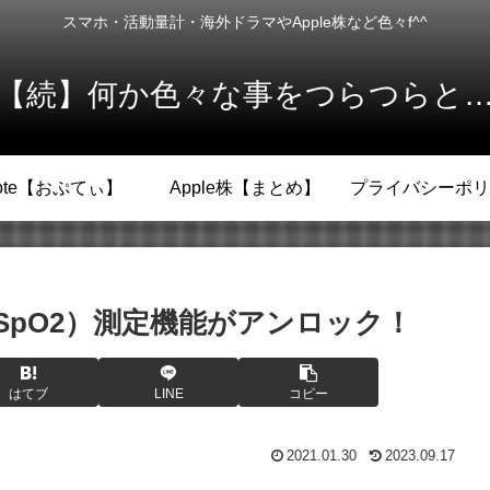
スマホ・活動量計・海外ドラマやApple株など色々f^^
【続】何か色々な事をつらつらと
ote【おぷてぃ】
Apple株【まとめ】
プライバシーポリ
（SpO2）測定機能がアンロック！
はてブ
LINE
コピー
2021.01.30
2023.09.17