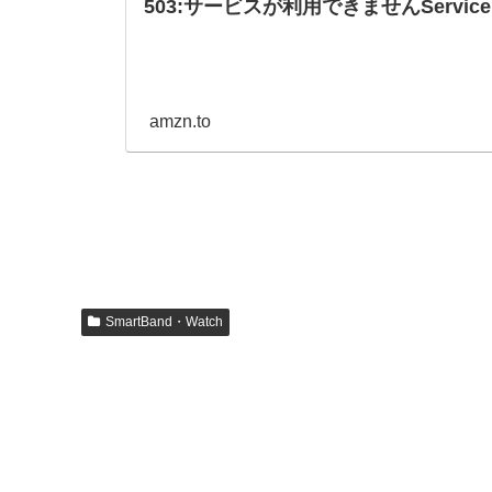
503:サービスが利用できませんService Una
amzn.to
SmartBand・Watch