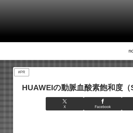
n
#PR
HUAWEIの動脈血酸素飽和度
X
Facebook