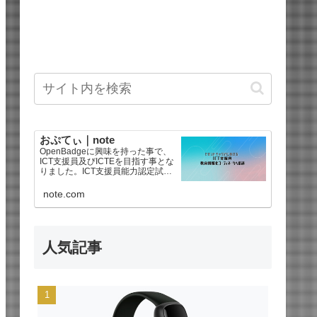
おぷてぃ｜note
OpenBadgeに興味を持った事で、
ICT支援員及びICTEを目指す事とな
りました。ICT支援員能力認定試験
は2025年後期で合格、教育情報化
コーディネータ3級を2026年に合格
note.com
しました。海外ドラマ好きなので
【海外ドラマ感想文】もあるよ^
人気記事