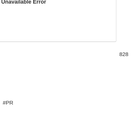
vailable Error
828
#PR