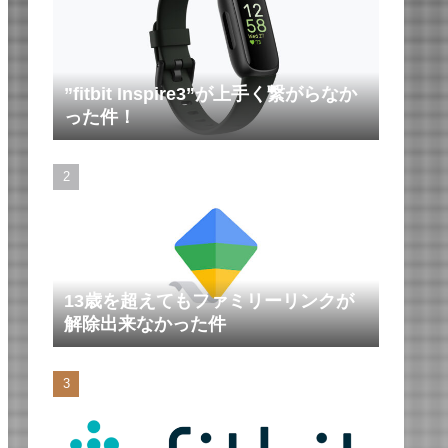
”fitbit Inspire3”が上手く繋がらなか
った件！
13歳を超えてもファミリーリンクが
解除出来なかった件