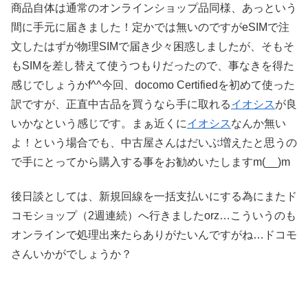
商品自体は通常のオンラインショップ品同様、あっという
間に手元に届きました！定かでは無いのですがeSIMで注
文したはずが物理SIMで届き少々困惑しましたが、そもそ
もSIMを差し替えて使うつもりだったので、事なきを得た
感じでしょうかf^^今回、docomo Certifiedを初めて使った
訳ですが、正直中古品を買うなら手に取れる
イオシス
が良
いかなという感じです。まぁ近くに
イオシス
なんか無い
よ！という場合でも、中古屋さんはだいぶ増えたと思うの
で手にとってから購入する事をお勧めいたしますm(__)m
後日談としては、新規回線を一括支払いにする為にまたド
コモショップ（2週連続）へ行きましたorz…こういうのも
オンラインで処理出来たらありがたいんですがね…ドコモ
さんいかがでしょうか？