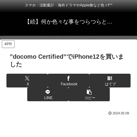
スマホ・活動量計・海外ドラマやApple株など色々f^^
【続】何か色々な事をつらつらと…
#PR
”docomo Certified”でiPhone12を買いま
した
X
Facebook
はてブ
LINE
コピー
2024.05.09