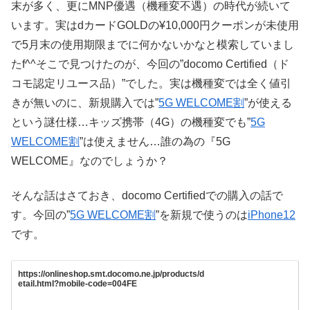
末が多く、更にMNP優遇（機種変不遇）の時代が続いて
います。実はdカードGOLDの¥10,000円クーポンが未使用
で5月末の使用期限までに何かないかなと模索していまし
たf^^そこで見つけたのが、今回の”docomo Certified（ド
コモ認定リユース品）”でした。実は機種変では全く値引
きが無いのに、新規購入では”
5G WELCOME割
”が使える
という謎仕様…キッズ携帯（4G）の機種変でも”
5G
WELCOME割
”は使えません…誰の為の『5G
WELCOME』なのでしょうか？
そんな話はさておき、docomo Certifiedでの購入の話で
す。今回の”
5G WELCOME割
”を新規で使うのは
iPhone12
です。
https://onlineshop.smt.docomo.ne.jp/products/d
etail.html?mobile-code=004FE