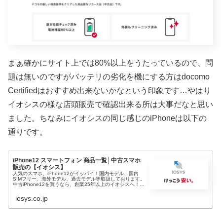
まぁ確かにサイト上では80%以上をうたっているので、問
題は無いのですがバッテリの劣化を機にする方はdocomo
Certifiedはおすすめ出来ないかなという印象です…やはり
イオシスの様な店頭販売で確認出来る所は大事だなと思い
ました。ちなみにイオシスの同じ感じのiPhoneは以下の
通りです。
iPhone12 スマートフォン 商品一覧│中古スマホ
販売の【イオシス】
人気のスマホ、iPhone12がイッパイ！国内モデル、国内
SIMフリー、海外モデル、過去モデル等取扱しております。
中古iPhone12を買うなら、創業25年以上のイオシスへ！新
品から中古までお値打ちに格安販売中！最短翌日配送、商
品保証も充実
iosys.co.jp