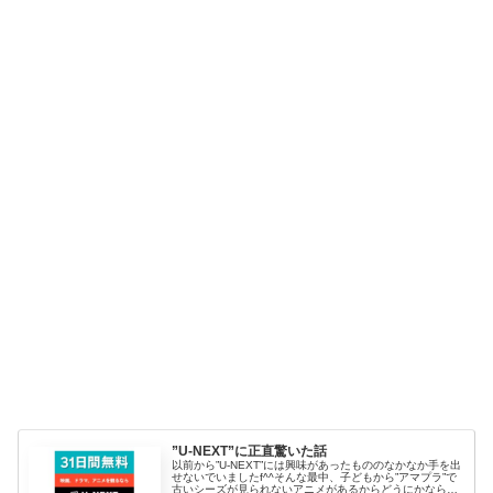
”U-NEXT”に正直驚いた話
以前から”U-NEXT”には興味があったもののなかなか手を出
せないでいましたf^^そんな最中、子どもから”アマプラ”で
古いシーズが見られないアニメがあるからどうにかならな