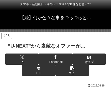
スマホ・活動量計・海外ドラマやApple株など色々f^^
【続】何か色々な事をつらつらと…
#PR
”U-NEXT”から素敵なオファーが…
X
Facebook
はてブ
LINE
コピー
2023.04.18