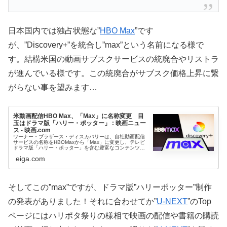
日本国内では独占状態な”
HBO Max
”です
が、”Discovery+”を統合し”max”という名前になる様で
す。結構米国の動画サブスクサービスの統廃合やリストラ
が進んでいる様です。この統廃合がサブスク価格上昇に繋
がらない事を望みます…
米動画配信HBO Max、「Max」に名称変更 目
玉はドラマ版「ハリー・ポッター」 : 映画ニュー
ス - 映画.com
ワーナー・ブラザース・ディスカバリーは、自社動画配信
サービスの名称をHBOMaxから「Max」に変更し、テレビ
ドラマ版「ハリー・ポッター」を含む豊富なコンテンツを
提供することを正式発表した。米メディア企業ディスカバ
eiga.com
リーは昨年、米通信大手AT
そしてこの”max”ですが、ドラマ版”ハリーポッター”制作
の発表がありました！それに合わせてか”
U-NEXT
”のTop
ページにはハリポタ祭りの様相で映画の配信や書籍の購読