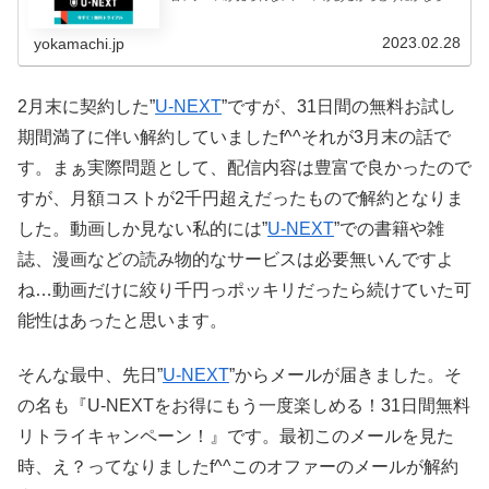
いか？と言われました。ちょっと検索してみると”U-
NEXT”と”アベマ
2023.02.28
yokamachi.jp
2月末に契約した”
U-NEXT
”ですが、31日間の無料お試し
期間満了に伴い解約していましたf^^それが3月末の話で
す。まぁ実際問題として、配信内容は豊富で良かったので
すが、月額コストが2千円超えだったもので解約となりま
した。動画しか見ない私的には”
U-NEXT
”での書籍や雑
誌、漫画などの読み物的なサービスは必要無いんですよ
ね…動画だけに絞り千円っポッキリだったら続けていた可
能性はあったと思います。
そんな最中、先日”
U-NEXT
”からメールが届きました。そ
の名も『U-NEXTをお得にもう一度楽しめる！31日間無料
リトライキャンペーン！』です。最初このメールを見た
時、え？ってなりましたf^^このオファーのメールが解約