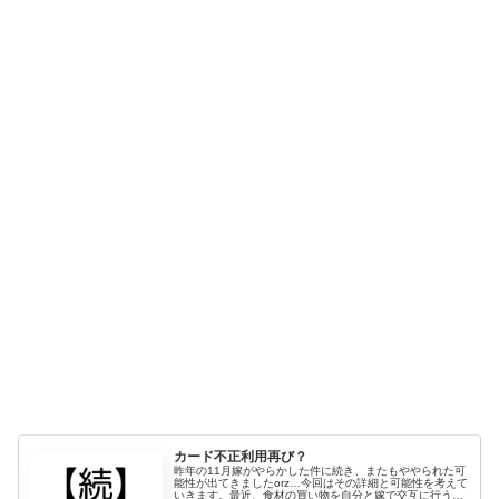
カード不正利用再び？
昨年の11月嫁がやらかした件に続き、またもややられた可
能性が出てきましたorz…今回はその詳細と可能性を考えて
いきます。最近、食材の買い物を自分と嫁で交互に行う事