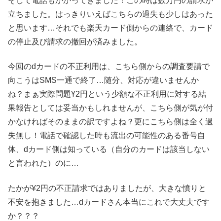
そして電話もかかってきました！この時は数万円の請求が
立ちました。はっきりいえばこちらの過失も少しはあった
と思います…それでも楽天カード側からの連絡で、カード
の停止及び請求の撤回が済みました。
今回のdカードの不正利用は、こちら側からの調査要請で
向こうはSMS一通で終了…随分、対応が違いませんか
ね？まぁ実際問題¥2円という少額な不正利用に対する結
果報告としては妥当かもしれませんが、こちら側が気が付
かなければそのままの訳ですよね？更にこちら側は全く過
失無し！電話で確認した時も流出の可能性のある番号自
体、dカード側は知っている（自分のカードは該当しない
と言われた）のに…
たかが¥2円の不正請求ではありましたが、大きな憤りと
不安を抱きました…dカードさん本当にこれで大丈夫です
か？？？