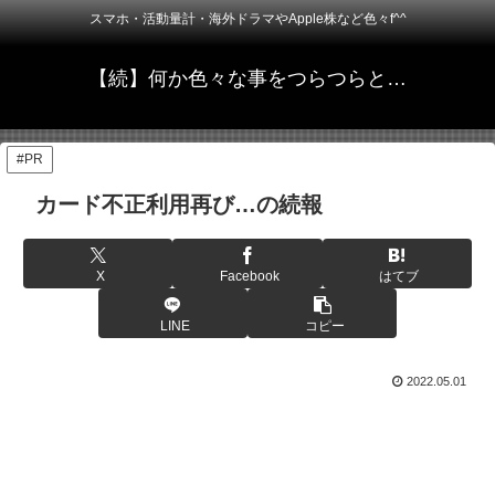
スマホ・活動量計・海外ドラマやApple株など色々f^^
【続】何か色々な事をつらつらと…
#PR
カード不正利用再び…の続報
X
Facebook
はてブ
LINE
コピー
2022.05.01