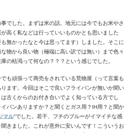
の事でした。まずは米の話。地元には今でもお米やさ
居が高く私などは行っていいものかとも思いました
要も無かったなと今は思ってます）しました。そこに
頃な物から良い物（極端に高い訳では無い）まで色々
在庫の枯渇って何なの？？？という感じでした。
今でも頑張って商売をされている荒物屋（って言葉も
あります。今回はそこで良いフライパンが無いか聞い
とは古くからのお付き合いでよく知っている方でし
イパンありますか？と聞くとガス用？IH用？と聞か
ジマル
”でした。若干、フチのブルーがイマイチな感
を聞きました。これが意外に安いんです！こういうお