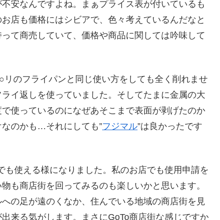
が不安なんですよね。まぁプライス表が付いているも
のお店も価格にはシビアで、色々考えているんだなと
持って商売していて、価格や商品に関しては吟味して
ニ○リのフライパンと同じ使い方をしても全く削れませ
フライ返しを使っていました。そしてたまに金属の大
度で使っているのになぜあそこまで表面が剥げたのか
なのかも…それにしても”
フジマル
”は良かったです
京でも使える様になりました。私のお店でも使用申請を
い物も商店街を回ってみるのも楽しいかと思います。
ルへの足が遠のくなか、住んでいる地域の商店街を見
出来る気がします。まさにGoTo商店街な感じですか