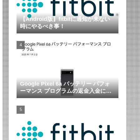
【Android版】fitbitに通知が来ない
時にやるべき事！
Google Pixel 6a バッテリー パフォ
ーマンス プログラムの返金入金につ
いて