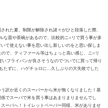
制された夏、制限が解除され諸々がひと段落した際、
ルな皿や茶碗があるので、比較的ニ○リで買う事が多
付いて使えない事を思い出し新しいのをと思い探しま
いたので、ティファール等はちょっと高い感じ、ニ○リ
ぽいフライパンが良さそうなのでついでに買って帰り
月もたずに、ハゲチョロに…久しぶりの大失敗でした
いう訳か近くのスーパーから米が無くなりました！基
関係でスーパで米を買う事はあまりまりませんでし
、スーパへ！トイレットペーパー同様、米がありませ