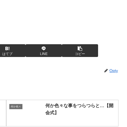
はてブ
LINE
コピー
Opty
何か色々な事をつらつらと…【開
何か色々
会式】