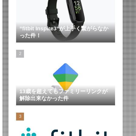
”fitbit Inspire3”が上手く繋がらなか
った件！
13歳を超えてもファミリーリンクが
解除出来なかった件