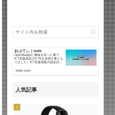
おぷてぃ｜note
OpenBadgeに興味を持った事で、
ICT支援員及びICTEを目指す事とな
りました。ICT支援員能力認定試験
は2025年後期で合格、教育情報化
コーディネータ3級を2026年に合格
note.com
しました。海外ドラマ好きなので
【海外ドラマ感想文】もあるよ^
人気記事