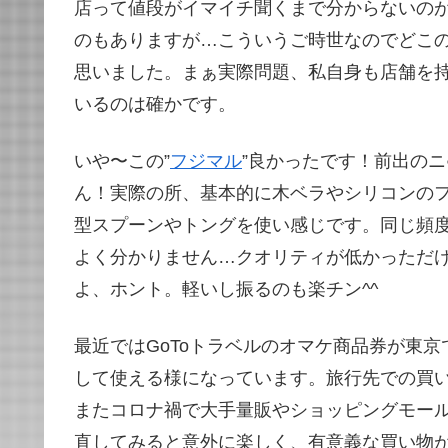
店って値段がイマイチ聞くまで分からないの
のもありますが…こういうご時世なのでどこ
思いました。まぁ実際問題、私自身も店舗を
いるのは確かです。
いや〜この”
フジマル
”良かったです！前出の
ん！実際の所、基本的に木ベラやシリコンの
型スプーンやトングを使い感じです。同じ頻
よく分かりません…クオリティが低かっただけ
よ、ホント。軽いし振るのも楽チン^^
最近ではGoToトラベルのオマケ商品券が東
して使える様になっています。旅行先での買
またコロナ禍で大手量販やショッピングモー
直してみると意外に楽しく、有意義な買い物が