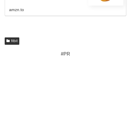
コア : スポーツ＆アウトドア
amzn.to
fitbit
#PR