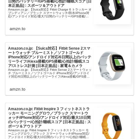
日間のバッテリー/GPS搭載/心拍計/睡眠スコア [日
本正規品] : スポーツ＆アウトドア
Amazon.co.jp: 【Suica対応】Fitbit Charge 6 トラッカー オ
ブシディアン／ブラック スマートウォッチ/防水/iPhone対
応/アンドロイド対応/最大7日間のバッテリー/GPS搭載/心
拍計/睡眠スコア : スポ
amzn.to
Amazon.co.jp: 【Suica対応】Fitbit Sense 2スマ
ートウォッチ ブルーミスト／ソフトゴールド
iPhone対応/アンドロイド対応/6日間以上のバッテ
リーライフ/Alexa搭載/GPS搭載/心拍計/睡眠スコ
ア/ストレス計測 [日本正規品] : 家電＆カメラ
Amazon.co.jp: 【Suica対応】Fitbit Sense 2スマートウォッ
チ ブルーミスト／ソフトゴールド iPhone対応/アンドロイ
ド対応/6日間以上のバッテリーライフ/Alexa搭載/GPS搭載/
心拍計/睡眠スコア/スト
amzn.to
Amazon.co.jp: Fitbit Inspire 3 フィットネストラ
ッカー モーニンググロウ／ブラック スマートウ
ォッチ/iPhone対応/アンドロイド対応/最大10日間
のバッテリー/心拍計/睡眠スコア [日本正規品] : ス
ポーツ＆アウトドア
Amazon.co.jp: Fitbit Inspire 3 フィットネストラッカー モ
ーニンググロウ／ブラック スマートウォッチ/iPhone対応/
アンドロイド対応/最大10日間のバッテリー/心拍計/睡眠ス