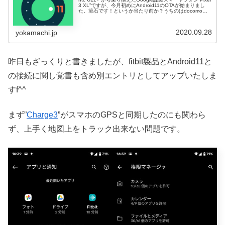
3 XL”ですが、今月初めにAndroid11のOTAが始まりまし
た。流石です！というか当たり前か？うちのはdocomo版
な訳ですが、どちらかいうとPixelはSI
2020.09.28
yokamachi.jp
昨日もざっくりと書きましたが、fitbit製品とAndroid11と
の接続に関し覚書も含め別エントリとしてアップいたしま
すf^^
まず”
Charge3
”がスマホのGPSと同期したのにも関わら
ず、上手く地図上をトラック出来ない問題です。