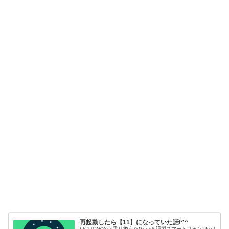
再起動したら【11】になっていた話f^^
htc”U12+”から乗り換えたGoogle謹製スマートフォン”Pixel