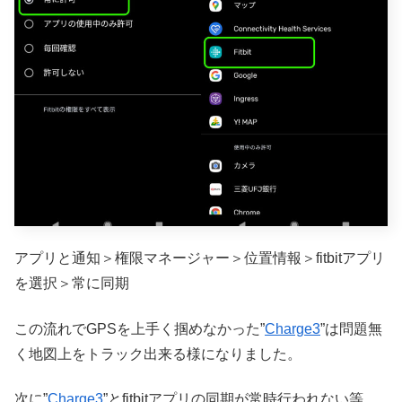
アプリと通知＞権限マネージャー＞位置情報＞fitbitアプリ
を選択＞常に同期
この流れでGPSを上手く掴めなかった”
Charge3
”は問題無
く地図上をトラック出来る様になりました。
次に”
Charge3
”とfitbitアプリの同期が常時行われない等、