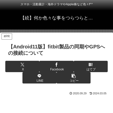
スマホ・活動量計・海外ドラマやApple株など色々f^^
【続】何か色々な事をつらつらと…
#PR
【Android11版】fitbit製品の同期やGPSへ
の接続について
X
Facebook
はてブ
LINE
コピー
2020.09.29
2024.03.05