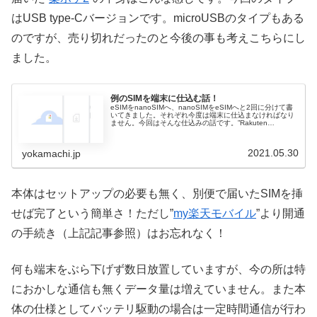
はUSB type-Cバージョンです。microUSBのタイプもある
のですが、売り切れだったのと今後の事も考えこちらにし
ました。
例のSIMを端末に仕込む話！
eSIMをnanoSIMへ、nanoSIMをeSIMへと2回に分けて書
いてきました。それぞれ今度は端末に仕込まなければなり
ません。今回はそんな仕込みの話です。”Rakuten
Hand（eSIM）”から抜き出したSIMは翌日には届いた話は
既
2021.05.30
yokamachi.jp
本体はセットアップの必要も無く、別便で届いたSIMを挿
せば完了という簡単さ！ただし”
my楽天モバイル
”より開通
の手続き（上記記事参照）はお忘れなく！
何も端末をぶら下げず数日放置していますが、今の所は特
におかしな通信も無くデータ量は増えていません。また本
体の仕様としてバッテリ駆動の場合は一定時間通信が行わ