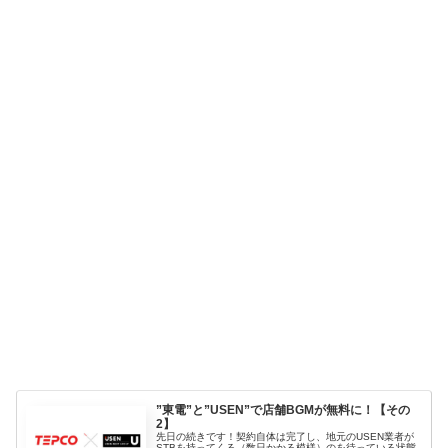
”東電”と”USEN”で店舗BGMが無料に！【その
2】
先日の続きです！契約自体は完了し、地元のUSEN業者が
STBを持ってくる（数日かかる模様）のを待っている状態