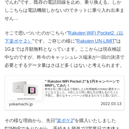
でんわ”です。既存の電話回線を止め、乗り換える。しか
しこちらは電話機能しかないのでネットに乗り入れ出来ま
せん…
そこで思いついたのがこちら↑”
Rakuten WiFi Pocket2（以
下楽ポケ２）
”です。ご存じの様に”
Rakuten UN-LIMIT
”は
1Gまでは月額無料となっています。ここからは現在検証
中なのですが、昨今のキャッシュレス端末が一回の決済で
必要とするデータ量はさほど多くはないと考えられます。
” Rakuten WiFi Pocket 2”を1円キャンペーンで
MNPしてみた！
昨年2月に滑り込みで契約した1年間無料のSIMが通常モー
ドになりました。3月に入り同じ様な方が増えるだろうと
予想し、新たなキャンペーンが始まるだろうと思い父の
docomo回線をNMPせずに温存してました。そこで見つけ
たのが今回の”Rakut
2022.03.13
yokamachi.jp
その様な理由から、先日”
楽ポケ2
”を購入いたしました
f^^MNPでありながら、手続きも簡単で2営業日で本体と