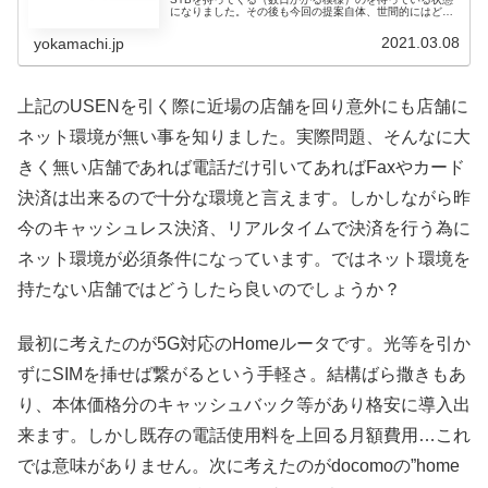
になりました。その後も今回の提案自体、世間的にはどう
見えるのかを知る為に色々ググっています。店舗BGMで検
索すると、以前はUSENと
2021.03.08
yokamachi.jp
上記のUSENを引く際に近場の店舗を回り意外にも店舗に
ネット環境が無い事を知りました。実際問題、そんなに大
きく無い店舗であれば電話だけ引いてあればFaxやカード
決済は出来るので十分な環境と言えます。しかしながら昨
今のキャッシュレス決済、リアルタイムで決済を行う為に
ネット環境が必須条件になっています。ではネット環境を
持たない店舗ではどうしたら良いのでしょうか？
最初に考えたのが5G対応のHomeルータです。光等を引か
ずにSIMを挿せば繋がるという手軽さ。結構ばら撒きもあ
り、本体価格分のキャッシュバック等があり格安に導入出
来ます。しかし既存の電話使用料を上回る月額費用…これ
では意味がありません。次に考えたのがdocomoの”home