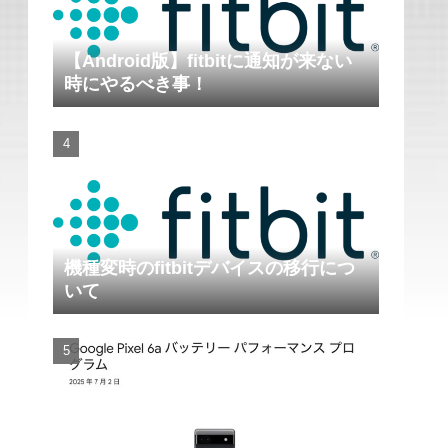
【Android版】fitbitに通知が来ない
時にやるべき事！
機種変時のfitbitデバイスの移行につ
いて