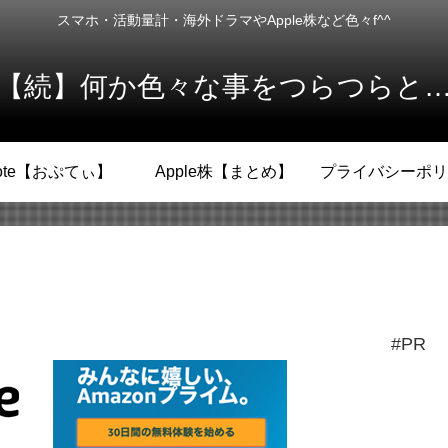
スマホ・活動量計・海外ドラマやApple株など色々f^^
【続】何か色々な事をつらつらと
ote【おぷてぃ】
Apple株【まとめ】
プライバシーポリ
#PR