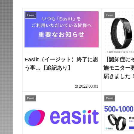
Easiit
Easiit
Easiit（イージット）終了に思
【認知症にそな
う事…【追記あり】
族モニター
届きました！ #
イ
2022.03.03
Easiit
Easiit