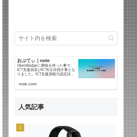
おぷてぃ｜note
OpenBadgeに興味を持った事で、
ICT支援員及びICTEを目指す事とな
りました。ICT支援員能力認定試験
は2025年後期で合格、教育情報化
コーディネータ3級を2026年に合格
note.com
しました。海外ドラマ好きなので
【海外ドラマ感想文】もあるよ^
人気記事