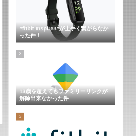
”fitbit Inspire3”が上手く繋がらなか
った件！
13歳を超えてもファミリーリンクが
解除出来なかった件