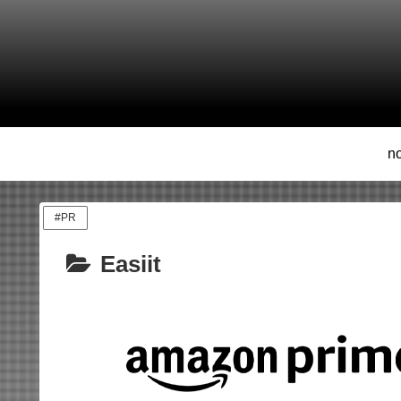
n
#PR
Easiit