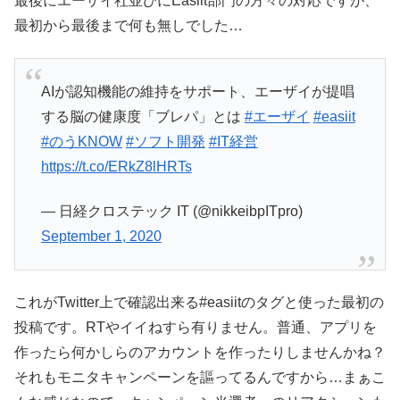
最後にエーザイ社並びにEasiit部門の方々の対応ですが、
最初から最後まで何も無しでした…
AIが認知機能の維持をサポート、エーザイが提唱
する脳の健康度「ブレパ」とは
#エーザイ
#easiit
#のうKNOW
#ソフト開発
#IT経営
https://t.co/ERkZ8lHRTs
— 日経クロステック IT (@nikkeibpITpro)
September 1, 2020
これがTwitter上で確認出来る#easiitのタグと使った最初の
投稿です。RTやイイねすら有りません。普通、アプリを
作ったら何かしらのアカウントを作ったりしませんかね？
それもモニタキャンペーンを謳ってるんですから…まぁこ