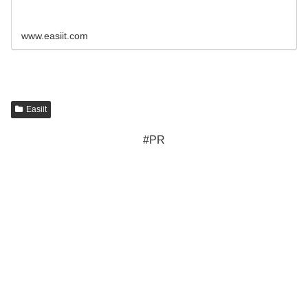
www.easiit.com
Easiit
#PR