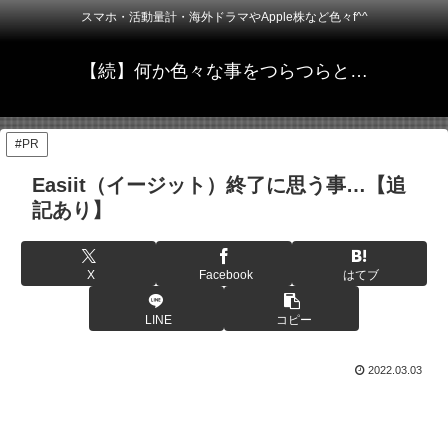
スマホ・活動量計・海外ドラマやApple株など色々f^^
【続】何か色々な事をつらつらと…
#PR
Easiit（イージット）終了に思う事…【追
記あり】
X
Facebook
はてブ
LINE
コピー
2022.03.03