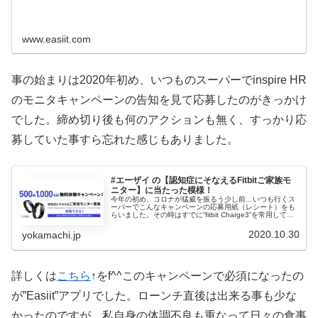
www.easiit.com
事の始まりは2020年初め、いつものスーパーでinspire HR
のモニタキャンペーンの告知を見て応募したのがきっかけ
でした。締め切り後も何のアクションも無く、すっかり応
募していた事すら忘れた感じもありました。
#エーザイ の【認知症にそなえるFitbitご家族モ
ニター】に当たった模様！
今年の初め、コロナが猛威を振るう少し前…いつも行くス
ーパーでこんなキャンペーンの応募用紙（レシート）をも
らいました。その時はすでに”fitbit Charge3”を常用してい
たので若干応募するのを迷いました。まぁ当たったらラッ
キー位の気持ち
2020.10.30
yokamachi.jp
詳しくは
こちら
↑をf^^このキャンペーンで必須になったの
が”Easiit”アプリでした。ローンチ直後は出来る事も少な
かったのですが、私自身の体調不良も重なって日々の食事