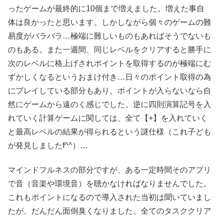
ったゲームが最終的に10個まで増えました。増えた事自
体は良かったと思います。しかしながら個々のゲームの難
易度がバラバラ…極端に難しいものもあればそうでないも
のもある。また一週間、同じレベルをクリアすると勝手に
次のレベルに格上げされポイントを取得するのが極端にむ
ずかしくなるというおまけ付き…日々のポイント取得の為
にプレイしている部分もあり、ポイントが入らないなら自
然にゲームから遠のく感じでした。逆に四則演算記号を入
れていく計算ゲームに関しては、全て【+】を入れていく
と最高レベルの結果が得られるという謎仕様（これ子ども
が発見しましたf^^）…
マインドフルネスの部分ですが、ある一定時間そのアプリ
で音（音楽や環境音）を聴かなければなりませんでした。
これもポイントになるので導入された当初は聞いていまし
たが、だんだん面倒臭くなりました。全てのタスククリア