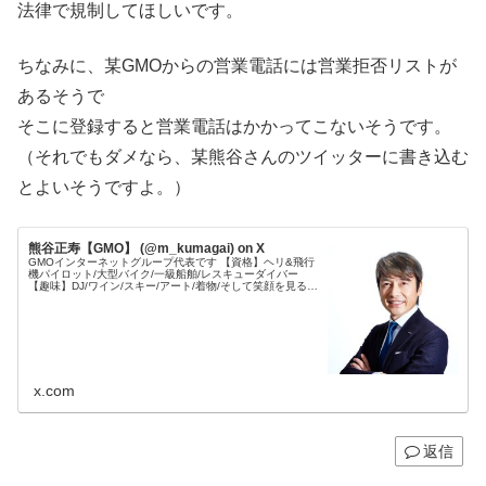
法律で規制してほしいです。
ちなみに、某GMOからの営業電話には営業拒否リストが
あるそうで
そこに登録すると営業電話はかかってこないそうです。
（それでもダメなら、某熊谷さんのツイッターに書き込む
とよいそうですよ。）
熊谷正寿【GMO】 (@m_kumagai) on X
GMOインターネットグループ代表です 【資格】ヘリ&飛行
機パイロット/大型バイク/一級船舶/レスキューダイバー
【趣味】DJ/ワイン/スキー/アート/着物/そして笑顔を見るこ
と 【公式プロフィール】
x.com
返信