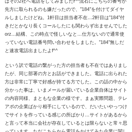
はその2社へ電話をしてみましたf^^流石にこちらの番号が
先方に取られるのも嫌だったので、”184”を付けてダイヤ
ルしましたけどね。1軒目は担当者不在…2軒目は”184”付
きだとかなり長くコールしたにも関わらず出ませんでした
orz…結構、この時点で怪しいなと…仕方ないので通常使
っていない電話番号問い合わせをしました。”184”無しだ
と速攻電話出ましたよf^^
という訳で電話の繋がった方の担当者も不在ではありまし
たが、同じ部署の方とお話ができました。電話に出られた
方は非常に丁寧で好感が持てる方でした。この話の中から
分かった事は、いまメールが届いている企業自体はサイト
の内容同様、まともな企業の様です。まぁ実際問題、テレ
アポの企業ばかり相手にしているので、だいたいやっつけ
でサイトを作っている感じの所ばかり…サイトがあるから
と言って本当に会社が存在しているとは限らないと常々思
っています。ただこちらから電話をかけてみた企業に関し