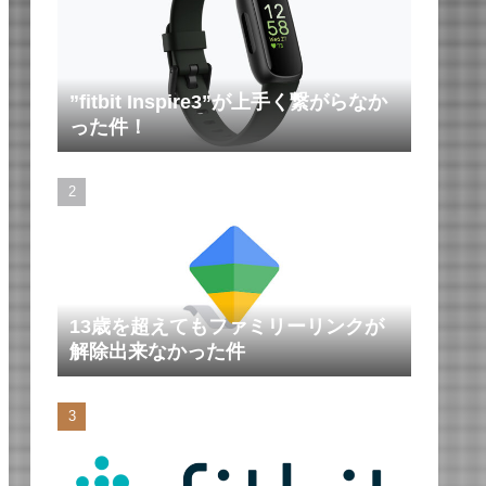
”fitbit Inspire3”が上手く繋がらなか
った件！
13歳を超えてもファミリーリンクが
解除出来なかった件