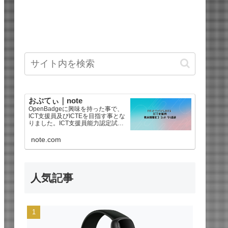
おぷてぃ｜note
OpenBadgeに興味を持った事で、
ICT支援員及びICTEを目指す事とな
りました。ICT支援員能力認定試験
は2025年後期で合格、教育情報化
コーディネータ3級を2026年に合格
note.com
しました。海外ドラマ好きなので
【海外ドラマ感想文】もあるよ^
人気記事