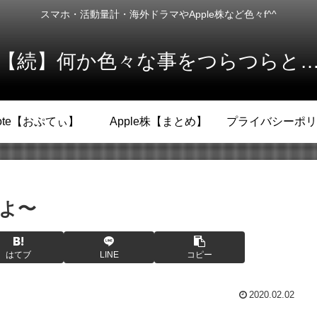
スマホ・活動量計・海外ドラマやApple株など色々f^^
【続】何か色々な事をつらつらと
ote【おぷてぃ】
Apple株【まとめ】
プライバシーポリ
たよ〜
はてブ
LINE
コピー
2020.02.02