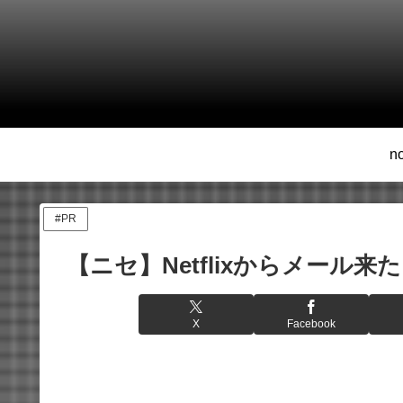
n
#PR
【ニセ】Netflixからメール来
X
Facebook