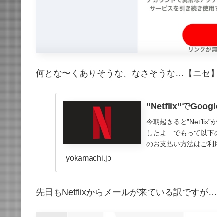
何とな〜くありそうな、なさそうな…【ニセ】Ne
”Netflix”でG
今朝起きると”Netfl
したよ…でもって以下の
のお支払い方法はご利
サ
yokamachi.jp
先日もNetflixからメールが来ている訳ですが