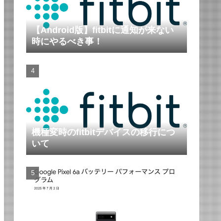
【Android版】fitbitに通知が来ない
時にやるべき事！
機種変時のfitbitデバイスの移行につ
いて