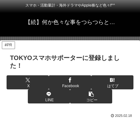
スマホ・活動量計・海外ドラマやApple株など色々f^^
【続】何か色々な事をつらつらと…
#PR
TOKYOスマホサポーターに登録しまし
た！
X
Facebook
はてブ
LINE
コピー
2025.02.18