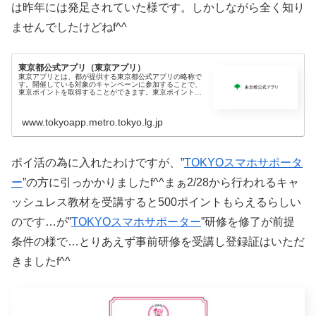
は昨年には発足されていた様です。しかしながら全く知り
ませんでしたけどねf^^
東京都公式アプリ（東京アプリ）
東京アプリとは、都が提供する東京都公式アプリの略称で
す。開催している対象のキャンペーンに参加することで、
東京ポイントを取得することができます。東京ポイント
は、日常のお買い物でいつもどおり使えるポイントなどと
交換できます。今後も順次、新しい機
www.tokyoapp.metro.tokyo.lg.jp
ポイ活の為に入れたわけですが、”
TOKYOスマホサポータ
ー
”の方に引っかかりましたf^^まぁ2/28から行われるキャ
ッシュレス教材を受講すると500ポイントもらえるらしい
のです…が”
TOKYOスマホサポーター
”研修を修了が前提
条件の様で…とりあえず事前研修を受講し登録証はいただ
きましたf^^