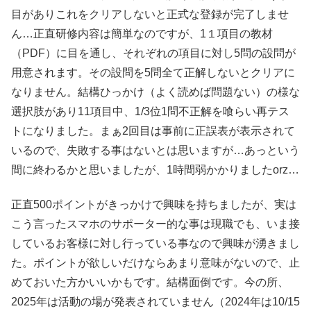
目がありこれをクリアしないと正式な登録が完了しませ
ん…正直研修内容は簡単なのですが、1１項目の教材
（PDF）に目を通し、それぞれの項目に対し5問の設問が
用意されます。その設問を5問全て正解しないとクリアに
なりません。結構ひっかけ（よく読めば問題ない）の様な
選択肢があり11項目中、1/3位1問不正解を喰らい再テス
トになりました。まぁ2回目は事前に正誤表が表示されて
いるので、失敗する事はないとは思いますが…あっという
間に終わるかと思いましたが、1時間弱かかりましたorz…
正直500ポイントがきっかけで興味を持ちましたが、実は
こう言ったスマホのサポーター的な事は現職でも、いま接
しているお客様に対し行っている事なので興味が湧きまし
た。ポイントが欲しいだけならあまり意味がないので、止
めておいた方かいいかもです。結構面倒です。今の所、
2025年は活動の場が発表されていません（2024年は10/15