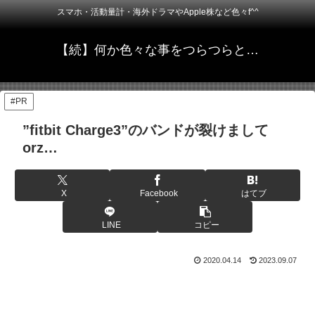
スマホ・活動量計・海外ドラマやApple株など色々f^^
【続】何か色々な事をつらつらと…
#PR
”fitbit Charge3”のバンドが裂けまして
orz…
X
Facebook
はてブ
LINE
コピー
2020.04.14
2023.09.07