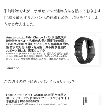
手前味噌ですが、サポセンへの連絡方法を貼っておきます
f^^取り敢えずサポセンへの連絡も済み、現状をどうしよ
うかと考えました。
Amazon.co.jp: Fitbit Charge 3 バンド 通気穴式
腕時計交換ベルト 穴留め式 長さ調節可能範囲：
145mm-210mm 柔らかいシリコン 無毒無臭 通気
性 防水 取り付け易い 耐用性 工具不要 多色選択
スポーツ Black : 家電＆カメラ
Amazon.co.jp: Fitbit Charge 3 バンド 通気穴式 腕時計交換
ベルト 穴留め式 長さ調節可能範囲：145mm-210mm 柔ら
かいシリコン 無毒無臭 通気性 防水 取り付け易い 耐用性 工
具不要 多色選択 スポーツ
amzn.to
この辺りの純正に近いバンドも良いかも？
Fitbit フィットビット Charge3/4 純正 交換用 ス
ポーツ リストバンド Black ブラック Sサイズ【日
本正規品】FB168SBBKS
Fitbit Charge3交換用Sportsバンド Small Black。クラシッ