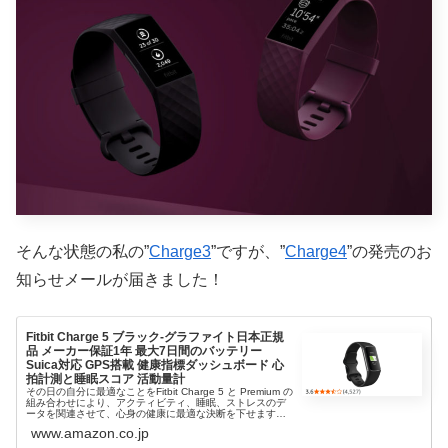
そんな状態の私の”
Charge3
”ですが、”
Charge4
”の発売のお
知らせメールが届きました！
Fitbit Charge 5 ブラック-グラファイト日本正規
品 メーカー保証1年 最大7日間のバッテリー
Suica対応 GPS搭載 健康指標ダッシュボード 心
拍計測と睡眠スコア 活動量計
その日の自分に最適なことをFitbit Charge 5 と Premium の
組み合わせにより、アクティビティ、睡眠、ストレスのデ
ータを関連させて、心身の健康に最適な決断を下せます。
Premium の 6 か月間メンバーシップ*で利用でき
www.amazon.co.jp