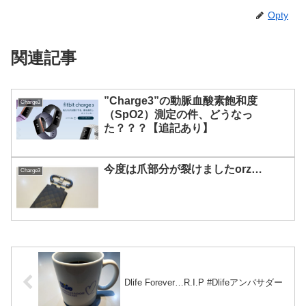
Opty
関連記事
”Charge3”の動脈血酸素飽和度
Charge3
（SpO2）測定の件、どうなっ
た？？？【追記あり】
今度は爪部分が裂けましたorz…
Charge3
Dlife Forever…R.I.P #Dlifeアンバサダー