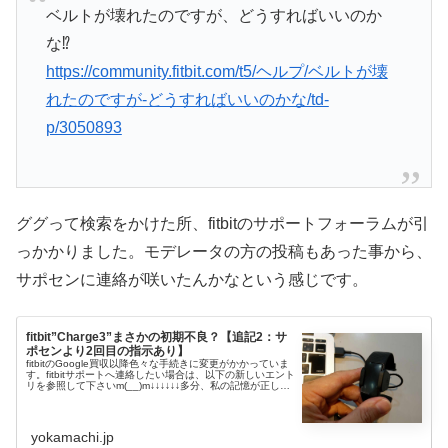
ベルトが壊れたのですが、どうすればいいのか
な⁉
https://community.fitbit.com/t5/ヘルプ/ベルトが壊
れたのですが-どうすればいいのかな/td-
p/3050893
ググって検索をかけた所、fitbitのサポートフォーラムが引
っかかりました。モデレータの方の投稿もあった事から、
サポセンに連絡が咲いたんかなという感じです。
fitbit”Charge3”まさかの初期不良？【追記2：サ
ポセンより2回目の指示あり】
fitbitのGoogle買収以降色々な手続きに変更がかかっていま
す。fitbitサポートへ連絡したい場合は、以下の新しいエント
リを参照して下さいm(__)m↓↓↓↓↓↓多分、私の記憶が正しけ
れば”Charge3”の充電を開始すると画面が点
yokamachi.jp