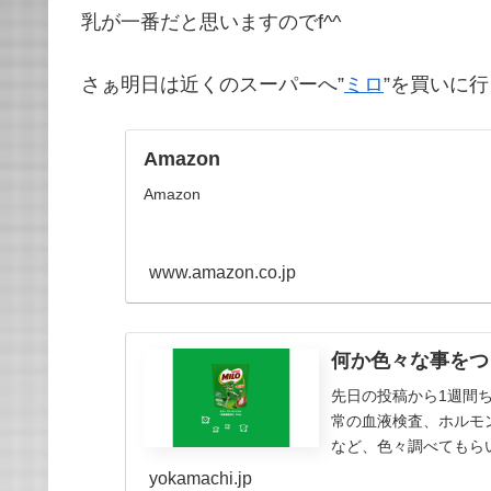
乳が一番だと思いますのでf^^
さぁ明日は近くのスーパーへ”
ミロ
”を買いに行
Amazon
Amazon
www.amazon.co.jp
何か色々な事をつ
先日の投稿から1週間
常の血液検査、ホルモ
など、色々調べてもら
（TP）値が若干低
yokamachi.jp