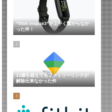
”fitbit Inspire3”が上手く繋がらなか
った件！
13歳を超えてもファミリーリンクが
解除出来なかった件