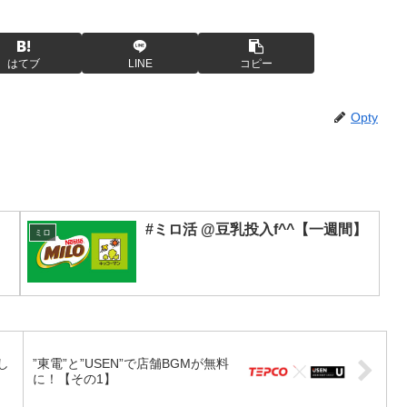
はてブ
LINE
コピー
Opty
#ミロ活 @豆乳投入f^^【一週間】
ミロ
まし
”東電”と”USEN”で店舗BGMが無料
に！【その1】