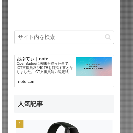
おぷてぃ｜note
OpenBadgeに興味を持った事で、
ICT支援員及びICTEを目指す事とな
りました。ICT支援員能力認定試験
は2025年後期で合格、教育情報化
コーディネータ3級を2026年に合格
note.com
しました。海外ドラマ好きなので
【海外ドラマ感想文】もあるよ^
人気記事