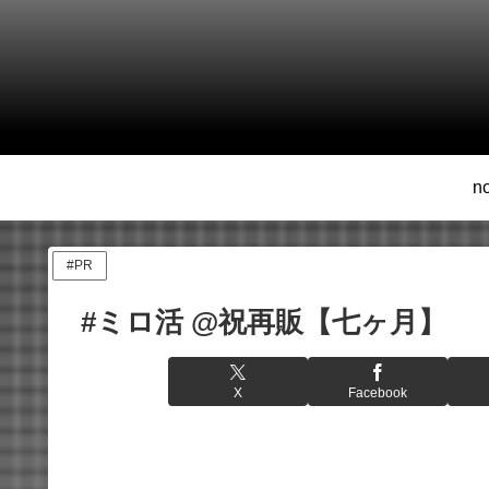
n
#PR
#ミロ活 @祝再販【七ヶ月】
X
Facebook