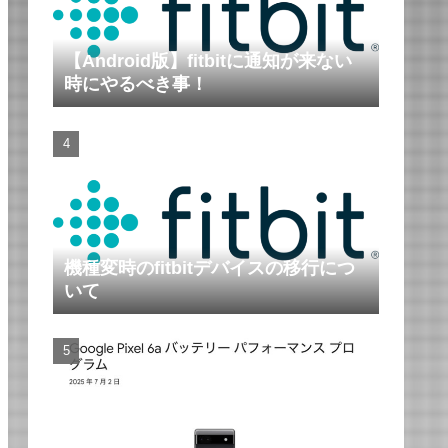
【Android版】fitbitに通知が来ない
時にやるべき事！
機種変時のfitbitデバイスの移行につ
いて