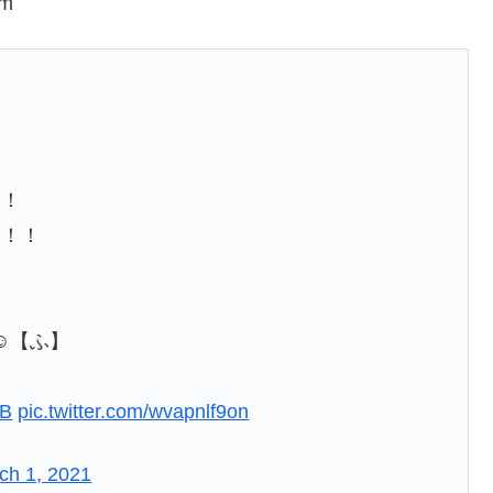
m
た！
す！！
☺【ふ】
PB
pic.twitter.com/wvapnlf9on
ch 1, 2021