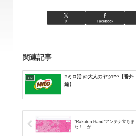
X
Facebook
関連記事
#ミロ活 @大人のヤツf^^【番外
ミロ
編】
”Rakuten Hand”アンテナ立ち
た！…が…