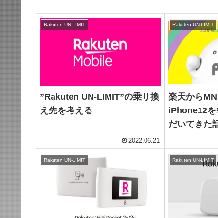
Rakuten UN-LIMIT
Rakuten UN-LIMIT
”Rakuten UN-LIMIT”の乗り換
楽天からMN
え先を考える
iPhone12
だいてきた
2022.06.21
Rakuten UN-LIMIT
Rakuten UN-LIMIT