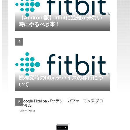
【Android版】fitbitに通知が来ない
時にやるべき事！
機種変時のfitbitデバイスの移行につ
いて