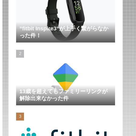
”fitbit Inspire3”が上手く繋がらなか
った件！
13歳を超えてもファミリーリンクが
解除出来なかった件