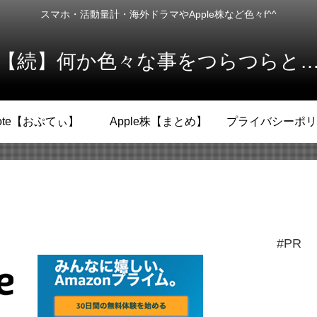
スマホ・活動量計・海外ドラマやApple株など色々f^^
【続】何か色々な事をつらつらと
ote【おぷてぃ】
Apple株【まとめ】
プライバシーポリ
#PR