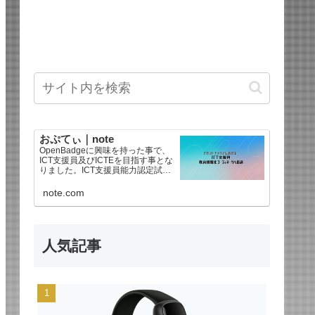
おぷてぃ｜note
OpenBadgeに興味を持った事で、
ICT支援員及びICTEを目指す事とな
りました。ICT支援員能力認定試験
は2025年後期で合格、教育情報化
コーディネータ3級を2026年に合格
note.com
しました。海外ドラマ好きなので
【海外ドラマ感想文】もあるよ^
人気記事